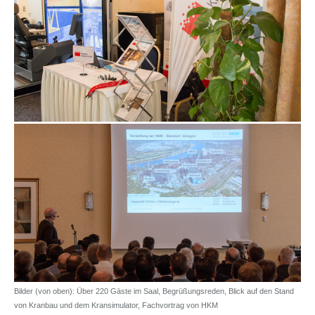
Bilder (von oben): Über 220 Gäste im Saal, Begrüßungsreden, Blick auf den Stand
von Kranbau und dem Kransimulator, Fachvortrag von HKM