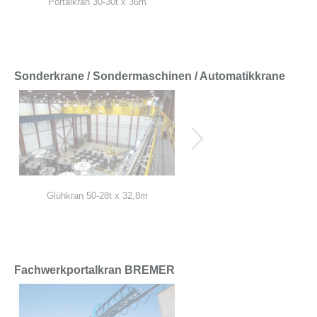
Portalkran 30-30t x 36m
Portalkran 14t x 40+10+5m
Sonderkrane / Sondermaschinen / Automatikkrane
Glühkran 50-28t x 32,8m
Portalkran 600t(300+300/50) x 
Fachwerkportalkran BREMER