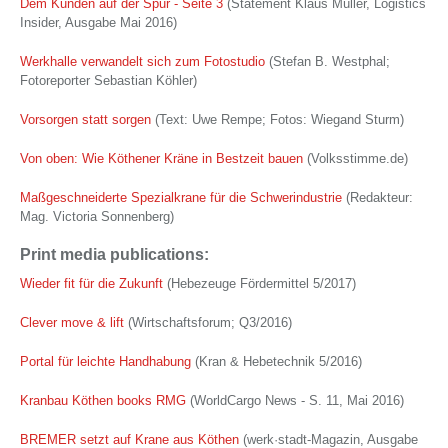
Dem Kunden auf der Spur - Seite 3
(Statement Klaus Müller, Logistics
Insider, Ausgabe Mai 2016)
Werkhalle verwandelt sich zum Fotostudio
(Stefan B. Westphal;
Fotoreporter Sebastian Köhler)
Vorsorgen statt sorgen
(Text: Uwe Rempe; Fotos: Wiegand Sturm)
Von oben: Wie Köthener Kräne in Bestzeit bauen
(Volksstimme.de)
Maßgeschneiderte Spezialkrane für die Schwerindustrie
(Redakteur:
Mag. Victoria Sonnenberg)
Print media publications:
Wieder fit für die Zukunft
(Hebezeuge Fördermittel 5/2017)
Clever move & lift
(Wirtschaftsforum; Q3/2016)
Portal für leichte Handhabung
(Kran & Hebetechnik 5/2016)
Kranbau Köthen books RMG
(WorldCargo News - S. 11, Mai 2016)
BREMER setzt auf Krane aus Köthen
(werk·stadt-Magazin, Ausgabe